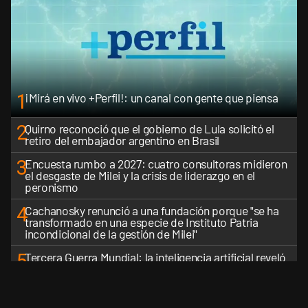
1
¡Mirá en vivo +Perfil!: un canal con gente que piensa
2
Quirno reconoció que el gobierno de Lula solicitó el
retiro del embajador argentino en Brasil
3
Encuesta rumbo a 2027: cuatro consultoras midieron
el desgaste de Milei y la crisis de liderazgo en el
peronismo
4
Cachanosky renunció a una fundación porque "se ha
transformado en una especie de Instituto Patria
incondicional de la gestión de Milei"
5
Tercera Guerra Mundial: la inteligencia artificial reveló
cuáles serían los primeros países latinoamericanos en
ser derrotados
VER MÁS