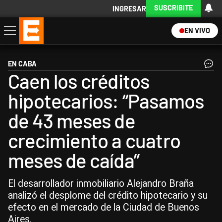
SUSCRIBITE
INGRESAR
EN VIVO
Economía
Política
Internacional
Actualidad
Descargá la App
EN CABA
Caen los créditos
hipotecarios: “Pasamos
de 43 meses de
crecimiento a cuatro
meses de caída”
El desarrollador inmobiliario Alejandro Braña
analizó el desplome del crédito hipotecario y su
efecto en el mercado de la Ciudad de Buenos
Aires.