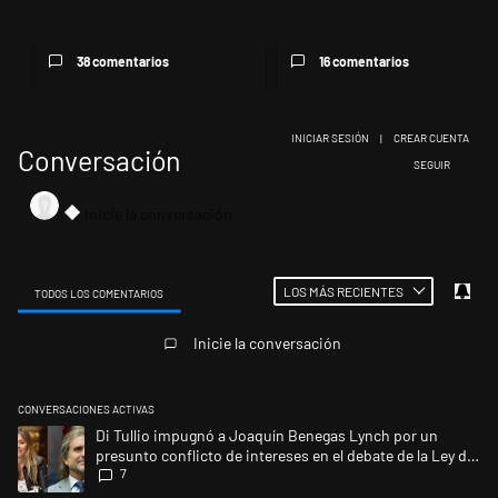
marcha...
38 comentarios
16 comentarios
INICIAR SESIÓN
|
CREAR CUENTA
Conversación
SIGA ESTA CONV
SEGUIR
LOS MÁS RECIENTES
TODOS LOS COMENTARIOS
Todos los comentarios
Inicie la conversación
CONVERSACIONES ACTIVAS
Este listado muestra los artículos con más comentarios en los últimos 
Un artículo de tendencia con el título "Di Tullio impugnó a Joaquín Ben
Di Tullio impugnó a Joaquín Benegas Lynch por un
presunto conflicto de intereses en el debate de la Ley de
7
Tierras