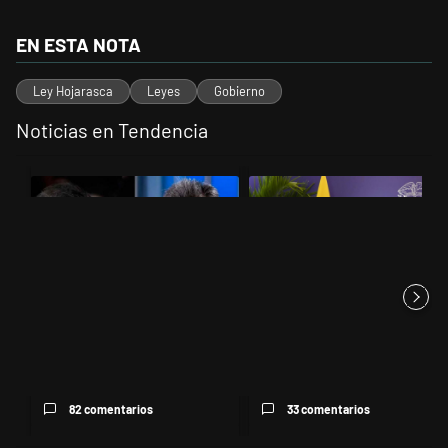
EN ESTA NOTA
Ley Hojarasca
Leyes
Gobierno
Noticias en Tendencia
Este listado muestra los artículos con más comentarios en los últimos 
Un artículo de tendencia con el título "Los gobernadores marcan lími
Un artículo de tendencia con el t
Los gobernadores marcan
"El tigre y el león": el eufórico
límites a Milei y Massa
cruce entre Milei y e...
reapare...
82 comentarios
33 comentarios