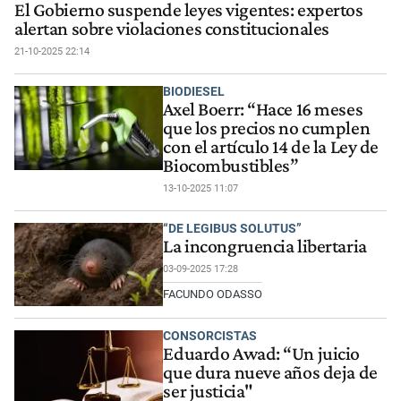
El Gobierno suspende leyes vigentes: expertos
alertan sobre violaciones constitucionales
21-10-2025 22:14
BIODIESEL
Axel Boerr: “Hace 16 meses
que los precios no cumplen
con el artículo 14 de la Ley de
Biocombustibles”
13-10-2025 11:07
“DE LEGIBUS SOLUTUS”
La incongruencia libertaria
03-09-2025 17:28
FACUNDO ODASSO
CONSORCISTAS
Eduardo Awad: “Un juicio
que dura nueve años deja de
ser justicia"