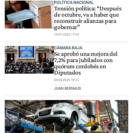
POLÍTICA NACIONAL
Tensión política: “Después
de octubre, va a haber que
reconstruir alianzas para
gobernar”
14-07-2025 17:47
CÁMARA BAJA
Se aprobó una mejora del
7,2% para jubilados con
quórum cordobés en
Diputados
04-06-2025 18:12
JUAN BERNAUS