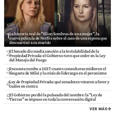
La historia real de "Elize: Sombras de una mujer", la
1
nueva película de Netflix sobre el caso de una esposa que
descuartizó a su marido
El Senado dio media sanción a la Inviolabilidad de la
2
Propiedad Privada: el Gobierno tuvo que ceder en la Ley
del Manejo del Fuego
Encuesta rumbo a 2027: cuatro consultoras midieron el
3
desgaste de Milei y la crisis de liderazgo en el peronismo
Ley de Propiedad Privada: qué senadores votaron a favor y
4
cuáles en contra
El Gobierno perdió la pulseada del nombre: la "Ley de
5
Tierras" se impuso en toda la conversación digital
VER MÁS