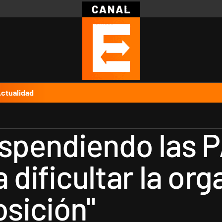
Política
Pymes
Salud
Internacional
Clima
Deportes
Business
Noticias
Caras
ctualidad
uspendiendo las P
a dificultar la or
osición"