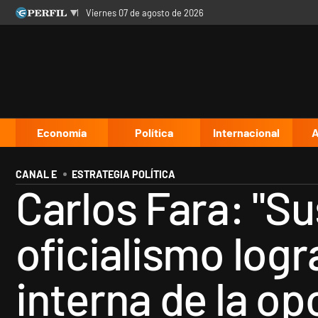
viernes 07 de agosto de 2026
Últimas noticias
Inicio
Ahora
Opinión
Cultura
Arte
Educación
Videos
Córdoba
Reperfilar
Diario del Juicio
Economía
Política
Internacional
A
CANAL E
ESTRATEGIA POLÍTICA
Carlos Fara: "S
oficialismo logr
interna de la op