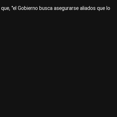
int
o que, "el Gobierno busca asegurarse aliados que lo
de
la
opo
|
Ce
Per