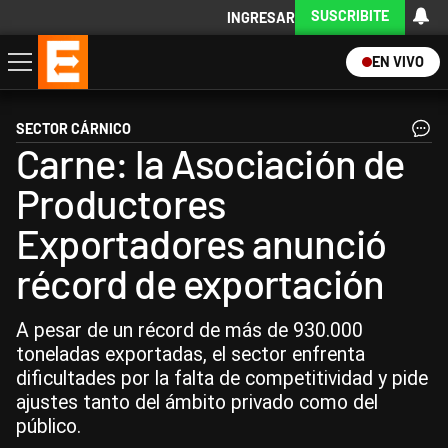
SUSCRIBITE
INGRESAR
EN VIVO
Economía
Política
Internacional
Actualidad
Descargá la App
SECTOR CÁRNICO
Carne: la Asociación de
Productores
Exportadores anunció
récord de exportación
A pesar de un récord de más de 930.000
toneladas exportadas, el sector enfrenta
dificultades por la falta de competitividad y pide
ajustes tanto del ámbito privado como del
público.