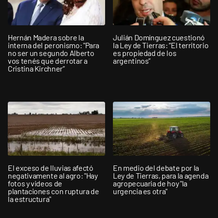
Hernán Madera sobre la
Julián Domínguez cuestionó
interna del peronismo: "Para
la Ley de Tierras: “El territorio
no ser un segundo Alberto
es propiedad de los
vos tenés que derrotar a
argentinos”
Cristina Kirchner”
El exceso de lluvias afectó
En medio del debate por la
negativamente al agro: "Hay
Ley de Tierras, para la agenda
fotos y videos de
agropecuaria de hoy "la
plantaciones con ruptura de
urgencia es otra"
la estructura"