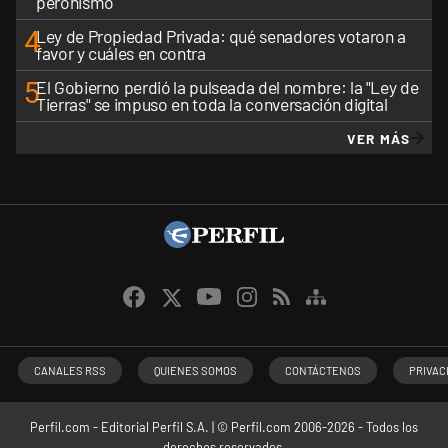
peronismo
4
Ley de Propiedad Privada: qué senadores votaron a
favor y cuáles en contra
5
El Gobierno perdió la pulseada del nombre: la "Ley de
Tierras" se impuso en toda la conversación digital
VER MÁS
CANALES RSS
QUIENES SOMOS
CONTÁCTENOS
PRIVAC
Perfil.com - Editorial Perfil S.A.
| © Perfil.com 2006-2026 - Todos los
derechos reservados.