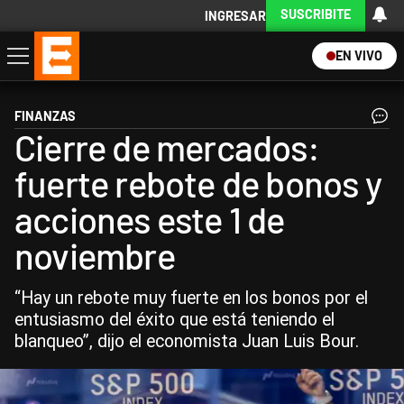
SUSCRIBITE
INGRESAR
EN VIVO
Economía
Política
Internacional
Actualidad
Descargá la App
FINANZAS
Cierre de mercados:
fuerte rebote de bonos y
acciones este 1 de
noviembre
“Hay un rebote muy fuerte en los bonos por el
entusiasmo del éxito que está teniendo el
blanqueo”, dijo el economista Juan Luis Bour.