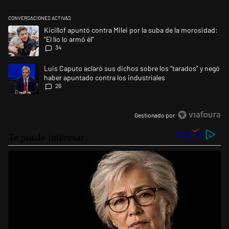
CONVERSACIONES ACTIVAS
Este listado muestra los artículos con más comentarios en los últimos 
Un artículo de tendencia con el título "Kicillof apuntó contra Milei por l
Kicillof apuntó contra Milei por la suba de la morosidad:
“El lío lo armó él”
34
Un artículo de tendencia con el título "Luis Caputo aclaró sus dichos s
Luis Caputo aclaró sus dichos sobre los “tarados” y negó
haber apuntado contra los industriales
26
Gestionado por