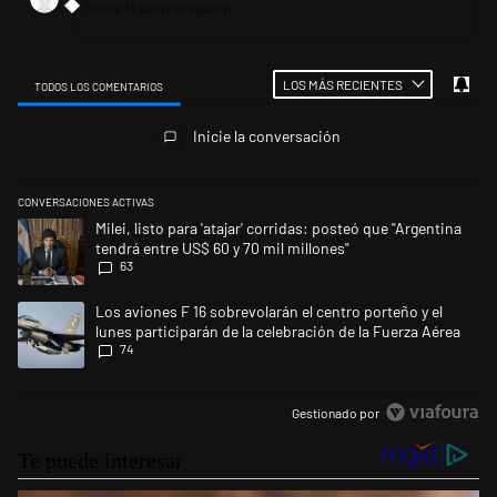
LOS MÁS RECIENTES
TODOS LOS COMENTARIOS
Todos los comentarios
Inicie la conversación
CONVERSACIONES ACTIVAS
Este listado muestra los artículos con más comentarios en los últimos 
Un artículo de tendencia con el título "Milei, listo para 'atajar' corrid
Milei, listo para 'atajar' corridas: posteó que "Argentina
tendrá entre US$ 60 y 70 mil millones"
63
Un artículo de tendencia con el título "Los aviones F 16 sobrevolarán el
Los aviones F 16 sobrevolarán el centro porteño y el
lunes participarán de la celebración de la Fuerza Aérea
74
Gestionado por