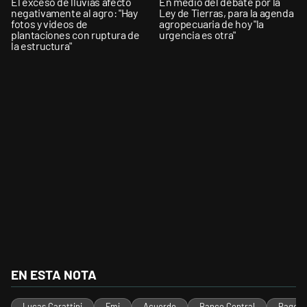
El exceso de lluvias afectó
En medio del debate por la
negativamente al agro: "Hay
Ley de Tierras, para la agenda
fotos y videos de
agropecuaria de hoy "la
plantaciones con ruptura de
urgencia es otra"
la estructura"
EN ESTA NOTA
Lucas Carattini
Fmi
Acuerdo
Banco Central
Pago