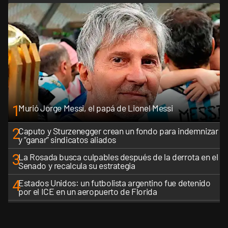
1
Murió Jorge Messi, el papá de Lionel Messi
2
Caputo y Sturzenegger crean un fondo para indemnizar
y “ganar” sindicatos aliados
3
La Rosada busca culpables después de la derrota en el
Senado y recalcula su estrategia
4
Estados Unidos: un futbolista argentino fue detenido
por el ICE en un aeropuerto de Florida
5
Senado caliente: llamados, negociaciones y un mapa
de aliados que se reconfigura