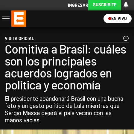
SUSCRIBITE
INGRESAR
EN VIVO
Economía
Política
Internacional
Actualidad
Descargá la App
VISITA OFICIAL
Comitiva a Brasil: cuáles
son los principales
acuerdos logrados en
política y economía
El presidente abandonará Brasil con una buena
foto y un gesto político de Lula mientras que
Sergio Massa dejará el país vecino con las
manos vacias.