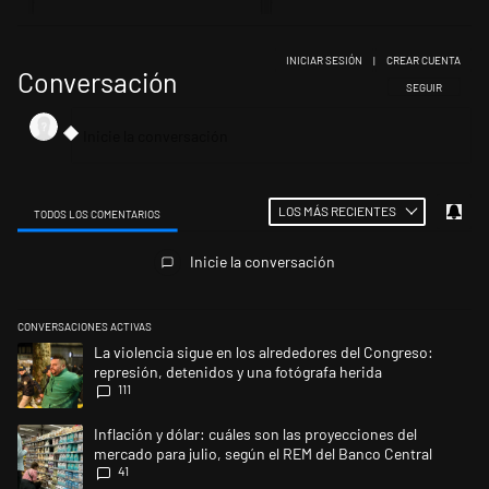
INICIAR SESIÓN
|
CREAR CUENTA
Conversación
SIGA ESTA CONV
SEGUIR
LOS MÁS RECIENTES
TODOS LOS COMENTARIOS
Todos los comentarios
Inicie la conversación
CONVERSACIONES ACTIVAS
Este listado muestra los artículos con más comentarios en los últimos 
Un artículo de tendencia con el título "La violencia sigue en los alrede
La violencia sigue en los alrededores del Congreso:
represión, detenidos y una fotógrafa herida
111
Un artículo de tendencia con el título "Inflación y dólar: cuáles son la
Inflación y dólar: cuáles son las proyecciones del
mercado para julio, según el REM del Banco Central
41