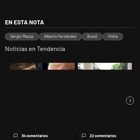
EN ESTA NOTA
Sergio Massa
Alberto Fernández
Brasil
Visita
Noticias en Tendencia
Este listado muestra los artículos con más comentarios en los últimos 
Un artículo de tendencia con el título "Tensión Lula-Milei: “Anula
Un artículo de tendencia con el
Tensión Lula-Milei: “Anular el
Un economista criticó el uso
regreso del embajador ma...
de comparaciones con el úl...
34 comentarios
22 comentarios