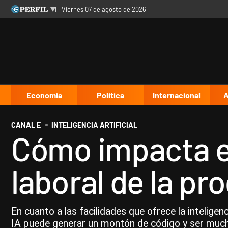
viernes 07 de agosto de 2026
Últimas noticias
Inicio
Ahora
Opinión
Cultura
Arte
Educación
Videos
Córdoba
Reperfilar
Diario del Juicio
Economía
Política
Internacional
A
CANAL E
INTELIGENCIA ARTIFICIAL
Cómo impacta el
laboral de la p
En cuanto a las facilidades que ofrece la inteligen
IA puede generar un montón de código y ser much