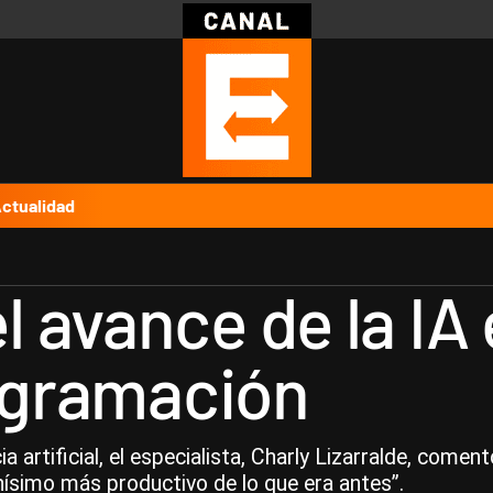
Política
Pymes
Salud
Internacional
Clima
Deportes
Business
Noticias
Caras
ctualidad
 avance de la IA
rogramación
cia artificial, el especialista, Charly Lizarralde, com
ísimo más productivo de lo que era antes”.