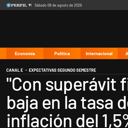
sábado 08 de agosto de 2026
Últimas noticias
Inicio
Ahora
Opinión
Cultura
Arte
Educación
Videos
Córdoba
Reperfilar
Diario del Juicio
Economía
Política
Internacional
A
CANAL E
EXPECTATIVAS SEGUNDO SEMESTRE
"Con superávit f
baja en la tasa 
inflación del 1,