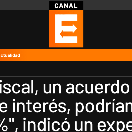
Política
Pymes
Salud
Internacional
Clima
Deportes
Business
Noticias
Caras
ctualidad
iscal, un acuerdo
de interés, podrí
5%", indicó un exp