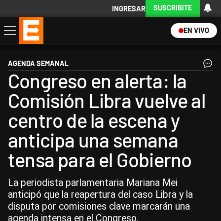
SUSCRIBITE
INGRESAR
EN VIVO
Economía
Política
Internacional
Actualidad
Descargá la App
AGENDA SEMANAL
Congreso en alerta: la
Comisión Libra vuelve al
centro de la escena y
anticipa una semana
tensa para el Gobierno
La periodista parlamentaria Mariana Mei
anticipó que la reapertura del caso Libra y la
disputa por comisiones clave marcarán una
agenda intensa en el Congreso.