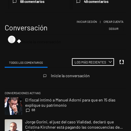
68 comentarios
49 comentarios
INICIAR SESIÓN
|
CREAR CUENTA
Conversación
SIGA ESTA CONV
SEGUIR
LOS MÁS RECIENTES
TODOS LOS COMENTARIOS
Todos los comentarios
Inicie la conversación
CONVERSACIONES ACTIVAS
Este listado muestra los artículos con más comentarios en los últimos 
Un artículo de tendencia con el título "El fiscal intimó a Manuel Adorni
El fiscal intimó a Manuel Adorni para que en 15 días
explique su patrimonio
68
Un artículo de tendencia con el título "Jorge Gorini, el juez del caso 
Jorge Gorini, el juez del caso Vialidad, declaró que
Cristina Kirchner está pagando las consecuencias de