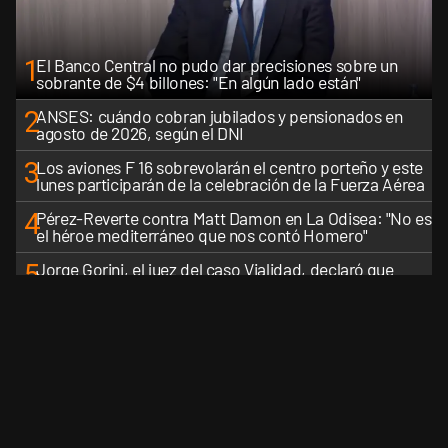
1
El Banco Central no pudo dar precisiones sobre un
sobrante de $4 billones: "En algún lado están"
2
ANSES: cuándo cobran jubilados y pensionados en
agosto de 2026, según el DNI
3
Los aviones F 16 sobrevolarán el centro porteño y este
lunes participarán de la celebración de la Fuerza Aérea
4
Pérez-Reverte contra Matt Damon en La Odisea: "No es
el héroe mediterráneo que nos contó Homero"
5
Jorge Gorini, el juez del caso Vialidad, declaró que
Cristina Kirchner está pagando las consecuencias de
cometer "un delito comprobado"
VER MÁS