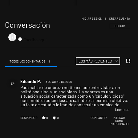
INICIAR SESIÓN
|
CREAR CUENTA
Conversación
SIGA ESTA CONV
SEGUIR
LOS MÁS RECIENTES
TODOS LOS COMENTARIOS
1
Todos los comentarios
Comentario de Eduardo P..
Eduardo P.
3 DE ABRIL DE 2025
EP
Para hablar de pobreza no tienen que entrevistar a un
politólogo sino a un sociólogo. La pobreza es una
situación social caracterizada como un "círculo vicioso"
que impide a quien deseare salir de ella lograr su objetivo.
La falta de estudio le impide conseguir un empleo de
calidad. Si busca un trabajo formal debe mentir su
Leer mas
domicilio para evitar ser descartado. Yendo al trabajo lo
asaltan o le cobran "peaje". Las horas que necesita trabajar
RESPONDER
0
0
COMPARTIR
MARCAR
COMO
le impiden estudiar. Su entorno se preocupará por "limar"
INAPROPIADO
sus aspiraciones de superación. Cuando se enferme en el
hospital zonal le darán un turno para atenderlo en 3
meses, con lo cual es posible que abandone el cuidado de