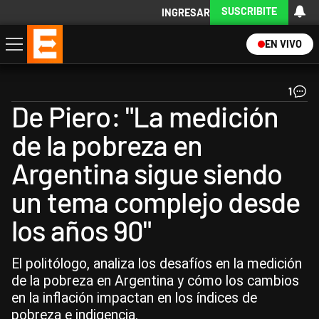
SUSCRIBITE
INGRESAR
EN VIVO
Economía
Política
Internacional
Actualidad
Descargá la App
1
De Piero: "La medición
de la pobreza en
Argentina sigue siendo
un tema complejo desde
los años 90"
El politólogo, analiza los desafíos en la medición
de la pobreza en Argentina y cómo los cambios
en la inflación impactan en los índices de
pobreza e indigencia.