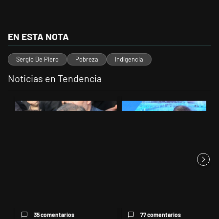
EN ESTA NOTA
Sergio De Piero
Pobreza
Indigencia
Noticias en Tendencia
Este listado muestra los artículos con más comentarios en los últimos 
Un artículo de tendencia con el título "Irán nombró al ideólogo del 
Un artículo de tendencia con el 
Irán nombró al ideólogo del
El Banco Central no pudo dar
atentado a la AMIA al frent...
precisiones sobre un sobra...
35 comentarios
77 comentarios