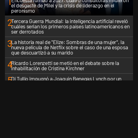
1
Encuesta rumbo a 2027: cuatro consultoras midieron
el desgaste de Milei y la crisis de liderazgo en el
peronismo
2
Tercera Guerra Mundial: la inteligencia artificial reveló
cuáles serían los primeros países latinoamericanos en
ser derrotados
3
La historia real de "Elize: Sombras de una mujer", la
nueva película de Netflix sobre el caso de una esposa
que descuartizó a su marido
4
Ricardo Lorenzetti se metió en el debate sobre la
inhabilitación de Cristina Kirchner
5
Di Tullio impugnó a Joaquín Benegas Lynch por un
presunto conflicto de intereses en el debate de la Ley
de Tierras
VER MÁS