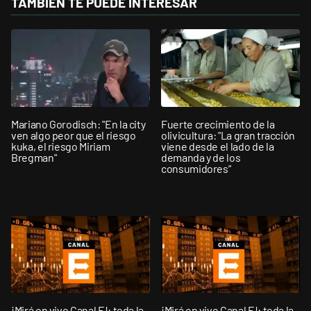
TAMBIÉN TE PUEDE INTERESAR
Mariano Gorodisch: "En la city
Fuerte crecimiento de la
ven algo peor que el riesgo
olivicultura: "La gran tracción
kuka, el riesgo Miriam
viene desde el lado de la
Bregman"
demanda y de los
consumidores”
¡Mirá en vivo Canal E!: toda la
¡Mirá en vivo Canal E!: toda la