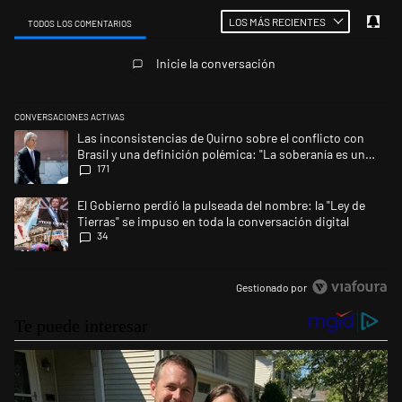
LOS MÁS RECIENTES
TODOS LOS COMENTARIOS
Todos los comentarios
Inicie la conversación
CONVERSACIONES ACTIVAS
Este listado muestra los artículos con más comentarios en los últimos 
Un artículo de tendencia con el título "Las inconsistencias de Quirno s
Las inconsistencias de Quirno sobre el conflicto con
Brasil y una definición polémica: "La soberanía es un
171
concepto antiguo"
Un artículo de tendencia con el título "El Gobierno perdió la pulseada d
El Gobierno perdió la pulseada del nombre: la "Ley de
Tierras" se impuso en toda la conversación digital
34
Gestionado por