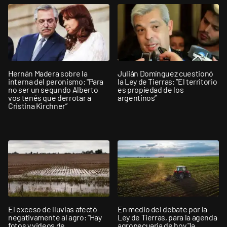
Hernán Madera sobre la
Julián Domínguez cuestionó
interna del peronismo: "Para
la Ley de Tierras: “El territorio
no ser un segundo Alberto
es propiedad de los
vos tenés que derrotar a
argentinos”
Cristina Kirchner”
El exceso de lluvias afectó
En medio del debate por la
negativamente al agro: "Hay
Ley de Tierras, para la agenda
fotos y videos de
agropecuaria de hoy "la