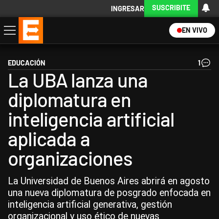
SUSCRIBITE
INGRESAR
EN VIVO
Economía
Política
Internacional
Actualidad
Descargá la App
EDUCACIÓN
1
La UBA lanza una
diplomatura en
inteligencia artificial
aplicada a
organizaciones
La Universidad de Buenos Aires abrirá en agosto
una nueva diplomatura de posgrado enfocada en
inteligencia artificial generativa, gestión
organizacional y uso ético de nuevas