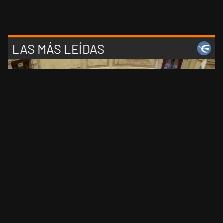
LAS MÁS LEÍDAS
1
El Senado dio media sanción a la Inviolabilidad de la
Propiedad Privada: el Gobierno tuvo que ceder en la
Ley del Manejo del Fuego
2
La historia real de "Elize: Sombras de una mujer", la
nueva película de Netflix sobre el caso de una esposa
que descuartizó a su marido
3
Encuesta rumbo a 2027: cuatro consultoras midieron