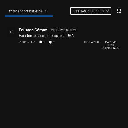
LOS MÁS RECIENTES
TODOS LOS COMENTARIOS
1
Todos los comentarios
Comentario de Eduardo Gómez.
Eduardo Gómez
22 DE MAYO DE 2026
EG
Excelente como siempre la UBA
RESPONDER
0
0
COMPARTIR
MARCAR
COMO
INAPROPIADO