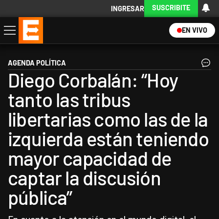
SUSCRIBITE
INGRESAR
EN VIVO
Economía
Política
Internacional
Actualidad
Descargá la App
AGENDA POLÍTICA
Diego Corbalán: “Hoy
tanto las tribus
libertarias como las de la
izquierda están teniendo
mayor capacidad de
captar la discusión
pública”