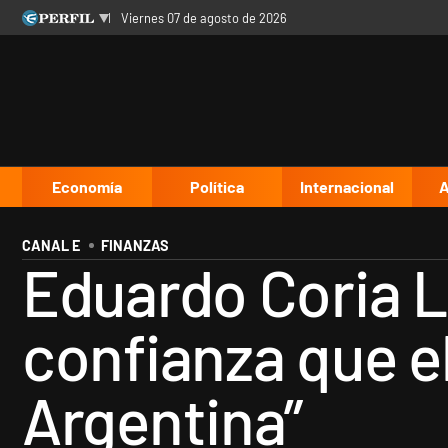
viernes 07 de agosto de 2026
Últimas noticias
Inicio
Ahora
Opinión
Cultura
Arte
Educación
Videos
Córdoba
Reperfilar
Diario del Juicio
Economía
Política
Internacional
A
CANAL E
FINANZAS
Eduardo Coria La
confianza que e
Argentina”