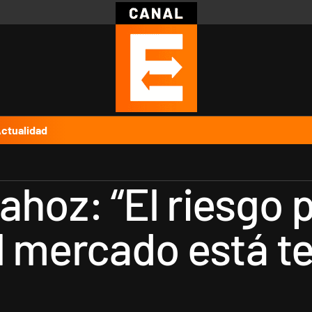
Política
Pymes
Salud
Internacional
Clima
Deportes
Business
Noticias
Caras
ctualidad
hoz: “El riesgo 
l mercado está t