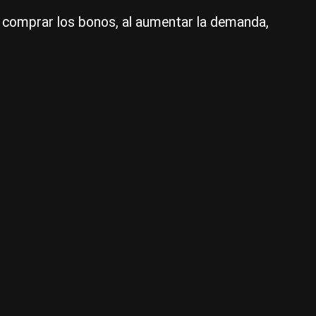
el
al comprar los bonos, al aumentar la demanda,
me
y
el
se
fin
es
te
en
Arg
|
Ce