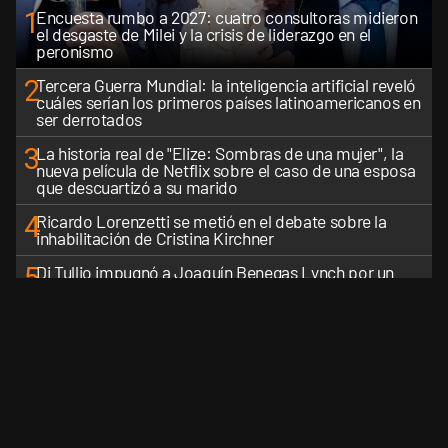
1
Encuesta rumbo a 2027: cuatro consultoras midieron
el desgaste de Milei y la crisis de liderazgo en el
peronismo
2
Tercera Guerra Mundial: la inteligencia artificial reveló
cuáles serían los primeros países latinoamericanos en
ser derrotados
3
La historia real de "Elize: Sombras de una mujer", la
nueva película de Netflix sobre el caso de una esposa
que descuartizó a su marido
4
Ricardo Lorenzetti se metió en el debate sobre la
inhabilitación de Cristina Kirchner
5
Di Tullio impugnó a Joaquín Benegas Lynch por un
presunto conflicto de intereses en el debate de la Ley
de Tierras
VER MÁS