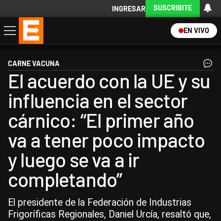
SUSCRIBITE
INGRESAR
EN VIVO
Economía
Política
Internacional
Actualidad
Descargá la App
CARNE VACUNA
El acuerdo con la UE y su
influencia en el sector
cárnico: “El primer año
va a tener poco impacto
y luego se va a ir
completando”
El presidente de la Federación de Industrias
Frigoríficas Regionales, Daniel Urcía, resaltó que,