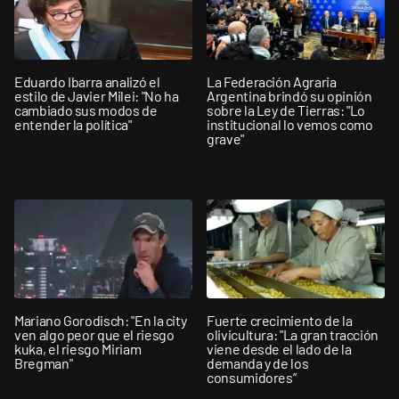
Eduardo Ibarra analizó el
La Federación Agraria
estilo de Javier Milei: "No ha
Argentina brindó su opinión
cambiado sus modos de
sobre la Ley de Tierras: "Lo
entender la política"
institucional lo vemos como
grave"
Mariano Gorodisch: "En la city
Fuerte crecimiento de la
ven algo peor que el riesgo
olivicultura: "La gran tracción
kuka, el riesgo Miriam
viene desde el lado de la
Bregman"
demanda y de los
consumidores”