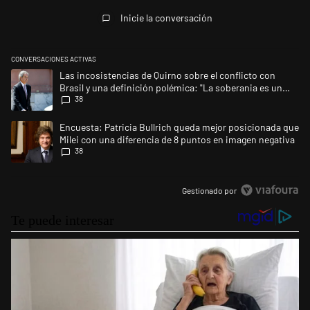
Todos los comentarios
Inicie la conversación
CONVERSACIONES ACTIVAS
Este listado muestra los artículos con más comentarios en los últimos 
Un artículo de tendencia con el título "Las incosistencias de Quirno so
Las incosistencias de Quirno sobre el conflicto con
Brasil y una definición polémica: "La soberania es un
38
concepto antiguo"
Un artículo de tendencia con el título "Encuesta: Patricia Bullrich qu
Encuesta: Patricia Bullrich queda mejor posicionada que
Milei con una diferencia de 8 puntos en imagen negativa
38
Gestionado por