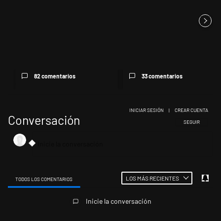
Los gobernadores marcan
"El tigre y el león": el eufórico
límites a Milei y Massa
cruce entre Milei y e...
reapare...
82 comentarios
33 comentarios
INICIAR SESIÓN
|
CREAR CUENTA
Conversación
SIGA ESTA CONV
SEGUIR
LOS MÁS RECIENTES
TODOS LOS COMENTARIOS
Todos los comentarios
Inicie la conversación