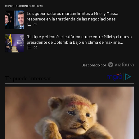
CONVERSACIONES ACTIVAS
Este listado muestra los artículos con más comentarios en los últimos 
Un artículo de tendencia con el título "Los gobernadores marcan límites
Los gobernadores marcan límites a Milei y Massa
reaparece en la trastienda de las negociaciones
82
Un artículo de tendencia con el título ""El tigre y el león": el eufórico
"El tigre y el león": el eufórico cruce entre Milei y el nuevo
presidente de Colombia bajo un clima de máxima
33
tensión
Gestionado por