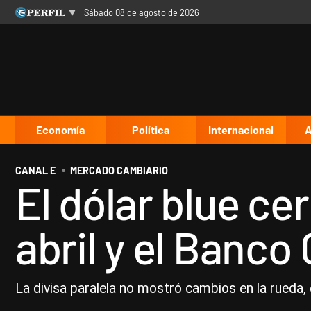
sábado 08 de agosto de 2026
Últimas noticias
Inicio
Ahora
Opinión
Cultura
Arte
Educación
Videos
Córdoba
Reperfilar
Diario del Juicio
Economía
Política
Internacional
A
CANAL E
MERCADO CAMBIARIO
El dólar blue ce
abril y el Banco
La divisa paralela no mostró cambios en la rueda,