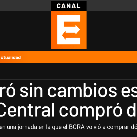
Política
Pymes
Salud
Internacional
Clima
Deportes
Business
Noticias
Caras
ctualidad
rró sin cambios e
 Central compró 
 en una jornada en la que el BCRA volvió a comprar dó