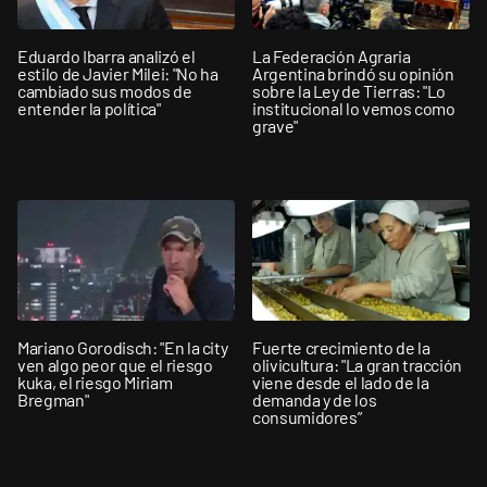
Eduardo Ibarra analizó el
La Federación Agraria
estilo de Javier Milei: "No ha
Argentina brindó su opinión
cambiado sus modos de
sobre la Ley de Tierras: "Lo
entender la política"
institucional lo vemos como
grave"
Mariano Gorodisch: "En la city
Fuerte crecimiento de la
ven algo peor que el riesgo
olivicultura: "La gran tracción
kuka, el riesgo Miriam
viene desde el lado de la
Bregman"
demanda y de los
consumidores”