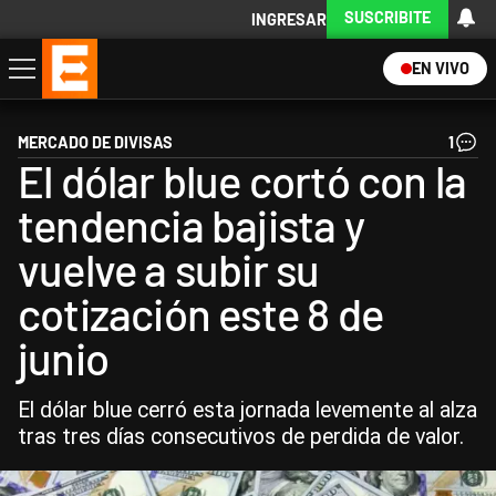
SUSCRIBITE
INGRESAR
EN VIVO
Economía
Política
Internacional
Actualidad
Descargá la App
MERCADO DE DIVISAS
1
El dólar blue cortó con la
tendencia bajista y
vuelve a subir su
cotización este 8 de
junio
El dólar blue cerró esta jornada levemente al alza
tras tres días consecutivos de perdida de valor.