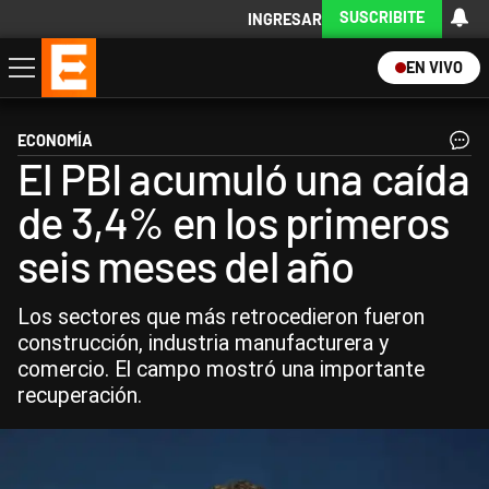
SUSCRIBITE
INGRESAR
EN VIVO
Economía
Política
Internacional
Actualidad
Descargá la App
ECONOMÍA
El PBI acumuló una caída
de 3,4% en los primeros
seis meses del año
Los sectores que más retrocedieron fueron
construcción, industria manufacturera y
comercio. El campo mostró una importante
recuperación.