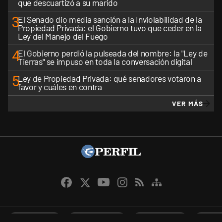
que descuartizó a su marido
3
El Senado dio media sanción a la Inviolabilidad de la
Propiedad Privada: el Gobierno tuvo que ceder en la
Ley del Manejo del Fuego
4
El Gobierno perdió la pulseada del nombre: la "Ley de
Tierras" se impuso en toda la conversación digital
5
Ley de Propiedad Privada: qué senadores votaron a
favor y cuáles en contra
VER MÁS
CANALES RSS
QUIENES SOMOS
CONTÁCTENOS
PRIVAC