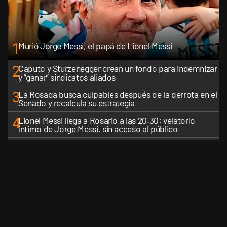
1
Murió Jorge Messi, el papá de Lionel Messi
2
Caputo y Sturzenegger crean un fondo para indemnizar
y “ganar” sindicatos aliados
3
La Rosada busca culpables después de la derrota en el
Senado y recalcula su estrategia
4
Lionel Messi llega a Rosario a las 20.30: velatorio
íntimo de Jorge Messi, sin acceso al público
5
Estados Unidos: un futbolista argentino fue detenido
por el ICE en un aeropuerto de Florida
VER MÁS