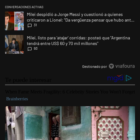
CONVERSACIONES ACTIVAS
Este listado muestra los artículos con más comentarios en los últimos 
Un artículo de tendencia con el título "Milei despidió a Jorge Messi y 
Milei despidió a Jorge Messi y cuestionó a quienes
criticaron a Lionel: “Da vergüenza pensar que hubo anti-
31
Messi”
Un artículo de tendencia con el título "Milei, listo para 'atajar' corrid
Milei, listo para 'atajar' corridas: posteó que "Argentina
tendrá entre US$ 60 y 70 mil millones"
93
Gestionado por