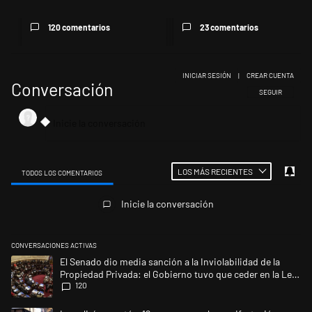
120 comentarios
23 comentarios
INICIAR SESIÓN
|
CREAR CUENTA
Conversación
SIGA ESTA CONV
SEGUIR
LOS MÁS RECIENTES
TODOS LOS COMENTARIOS
Todos los comentarios
Inicie la conversación
CONVERSACIONES ACTIVAS
Este listado muestra los artículos con más comentarios en los últimos 
Un artículo de tendencia con el título "El Senado dio media sanción a l
El Senado dio media sanción a la Inviolabilidad de la
Propiedad Privada: el Gobierno tuvo que ceder en la Ley
120
del Manejo del Fuego