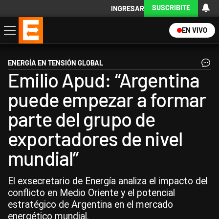
SUSCRIBITE
INGRESAR
EN VIVO
Economía
Política
Internacional
Actualidad
Descargá la App
ENERGÍA EN TENSIÓN GLOBAL
Emilio Apud: “Argentina
puede empezar a formar
parte del grupo de
exportadores de nivel
mundial”
El exsecretario de Energía analiza el impacto del
conflicto en Medio Oriente y el potencial
estratégico de Argentina en el mercado
energético mundial.