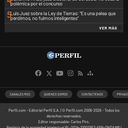
4
polémica por el concurso
5
Luis Juez sobre la Ley de Tierras: "Es una pelea que
perdimos, no fuimos inteligentes"
VER MÁS
CANALES RSS
QUIENES SOMOS
CONTÁCTENOS
PRIVAC
Perfil.com - Editorial Perfil S.A.
| © Perfil.com 2006-2026 - Todos los
derechos reservados.
Editor responsable: Carlos Piro.
Registro de la propiedad intelectual RL-2024-31002957-APN-DNDA#MJ