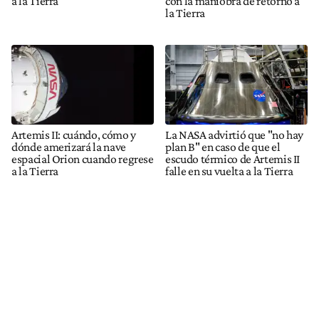
a la Tierra
con la maniobra de retorno a
la Tierra
Artemis II: cuándo, cómo y
La NASA advirtió que "no hay
dónde amerizará la nave
plan B" en caso de que el
espacial Orion cuando regrese
escudo térmico de Artemis II
a la Tierra
falle en su vuelta a la Tierra