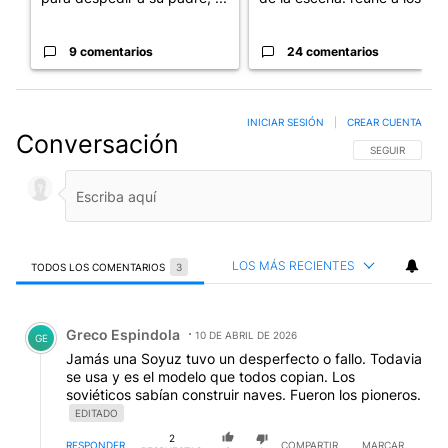
9 comentarios
24 comentarios
INICIAR SESIÓN
|
CREAR CUENTA
Conversación
SIGA ESTA CO
SEGUIR
LOS MÁS RECIENTES
TODOS LOS COMENTARIOS
3
Todos los comentarios
Comentario de Greco Espindola.
Greco Espindola
10 DE ABRIL DE 2026
GE
Jamás una Soyuz tuvo un desperfecto o fallo. Todavia
se usa y es el modelo que todos copian. Los
soviéticos sabían construir naves. Fueron los pioneros.
EDITADO
2
RESPONDER
COMPARTIR
MARCAR