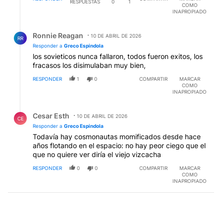
RESPUESTAS
0
1
COMO
INAPROPIADO
Respuesta de Ronnie Reagan.
Ronnie Reagan
10 DE ABRIL DE 2026
RR
Responder a
Greco Espindola
los sovieticos nunca fallaron, todos fueron exitos, los
fracasos los disimulaban muy bien,
RESPONDER
1
0
COMPARTIR
MARCAR
COMO
INAPROPIADO
Respuesta de Cesar Esth.
Cesar Esth
10 DE ABRIL DE 2026
CE
Responder a
Greco Espindola
Todavía hay cosmonautas momificados desde hace
años flotando en el espacio: no hay peor ciego que el
que no quiere ver diría el viejo vizcacha
RESPONDER
0
0
COMPARTIR
MARCAR
COMO
INAPROPIADO