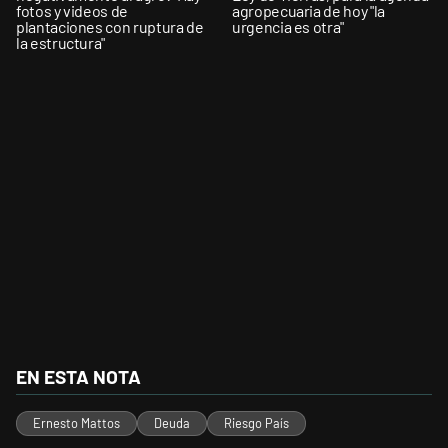
fotos y videos de
agropecuaria de hoy "la
plantaciones con ruptura de
urgencia es otra"
la estructura"
EN ESTA NOTA
Ernesto Mattos
Deuda
Riesgo País