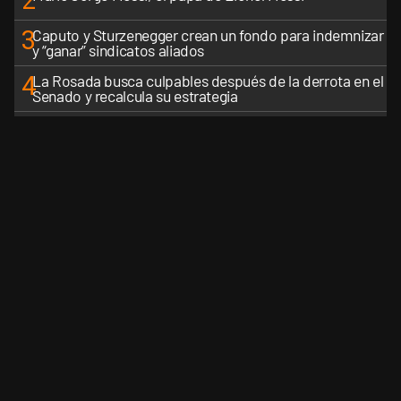
2
3
Caputo y Sturzenegger crean un fondo para indemnizar
y “ganar” sindicatos aliados
4
La Rosada busca culpables después de la derrota en el
Senado y recalcula su estrategia
5
Lionel Messi llega a Rosario a las 20.30: velatorio
íntimo de Jorge Messi, sin acceso al público
VER MÁS
CANALES RSS
QUIENES SOMOS
CONTÁCTENOS
PRIVAC