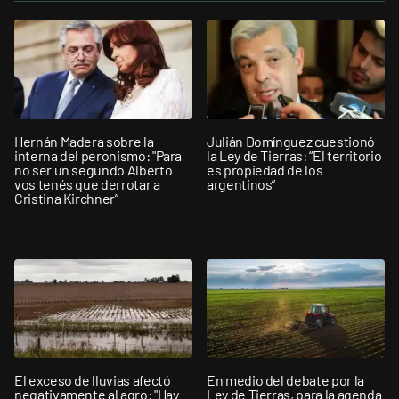
Hernán Madera sobre la
Julián Domínguez cuestionó
interna del peronismo: "Para
la Ley de Tierras: “El territorio
no ser un segundo Alberto
es propiedad de los
vos tenés que derrotar a
argentinos”
Cristina Kirchner”
El exceso de lluvias afectó
En medio del debate por la
negativamente al agro: "Hay
Ley de Tierras, para la agenda