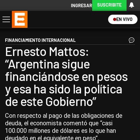
SUSCRIBITE
INGRESAR
EN VIVO
Economía
Política
Internacional
Actualidad
Descargá la App
FINANCIAMIENTO INTERNACIONAL
Ernesto Mattos:
“Argentina sigue
financiándose en pesos
y esa ha sido la política
de este Gobierno”
Con respecto al pago de las obligaciones de
deuda, el economista comentó que “casi
100.000 millones de dólares es lo que han
deudado en el equivalente en peso”.