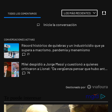
LOS MÁS RECIENTES
TODOS LOS COMENTARIOS
Todos los comentarios
Inicie la conversación
CONVERSACIONES ACTIVAS
Este listado muestra los artículos con más comentarios en los últimos 
Un artículo de tendencia con el título "Récord histórico de quiebras 
Récord histórico de quiebras y un industricidio que ya
supera a macrismo, pandemia y menemismo
21
Un artículo de tendencia con el título "Milei despidió a Jorge Messi y 
Milei despidió a Jorge Messi y cuestionó a quienes
criticaron a Lionel: “Da vergüenza pensar que hubo anti-
76
Messi”
Gestionado por