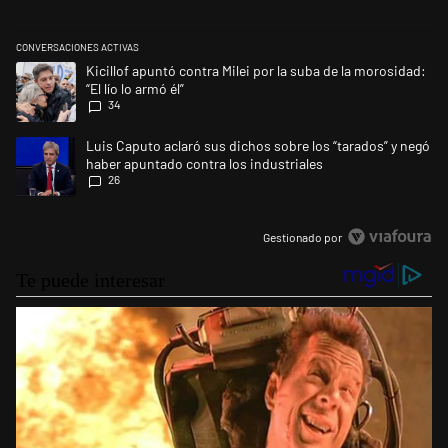
CONVERSACIONES ACTIVAS
Este listado muestra los artículos con más comentarios en los últimos 
Un artículo de tendencia con el título "Kicillof apuntó contra Milei por l
Kicillof apuntó contra Milei por la suba de la morosidad:
“El lío lo armó él”
34
Un artículo de tendencia con el título "Luis Caputo aclaró sus dichos s
Luis Caputo aclaró sus dichos sobre los “tarados” y negó
haber apuntado contra los industriales
26
Gestionado por