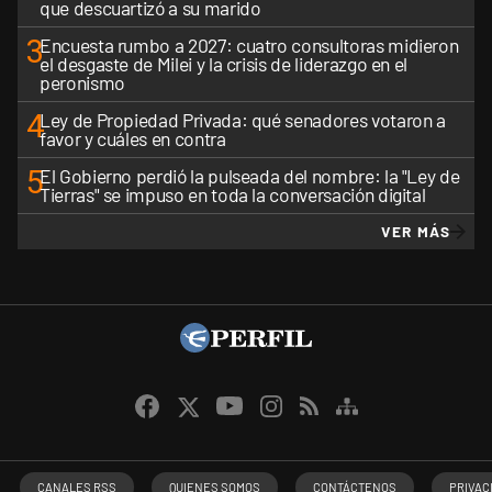
que descuartizó a su marido
3
Encuesta rumbo a 2027: cuatro consultoras midieron
el desgaste de Milei y la crisis de liderazgo en el
peronismo
4
Ley de Propiedad Privada: qué senadores votaron a
favor y cuáles en contra
5
El Gobierno perdió la pulseada del nombre: la "Ley de
Tierras" se impuso en toda la conversación digital
VER MÁS
CANALES RSS
QUIENES SOMOS
CONTÁCTENOS
PRIVAC