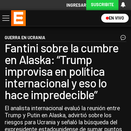
SUSCRIBITE
INGRESAR
EN VIVO
Economía
Política
Internacional
Actualidad
Descargá la App
GUERRA EN UCRANIA
Fantini sobre la cumbre
en Alaska: “Trump
improvisa en política
internacional y eso lo
hace impredecible”
El analista internacional evaluó la reunión entre
Trump y Putin en Alaska, advirtió sobre los
riesgos para Ucrania y señaló la búsqueda del
expresidente estadounidense de sumar puntos