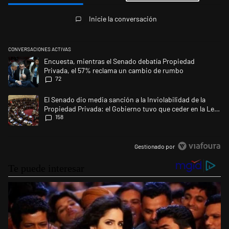
Todos los comentarios
Inicie la conversación
CONVERSACIONES ACTIVAS
Este listado muestra los artículos con más comentarios en los últimos 
Un artículo de tendencia con el título "Encuesta, mientras el Senado 
Encuesta, mientras el Senado debatía Propiedad
Privada, el 57% reclama un cambio de rumbo
72
Un artículo de tendencia con el título "El Senado dio media sanción a l
El Senado dio media sanción a la Inviolabilidad de la
Propiedad Privada: el Gobierno tuvo que ceder en la Ley
158
del Manejo del Fuego
Gestionado por