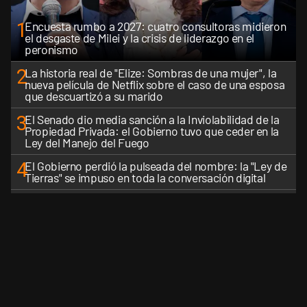
1
Encuesta rumbo a 2027: cuatro consultoras midieron
el desgaste de Milei y la crisis de liderazgo en el
peronismo
2
La historia real de "Elize: Sombras de una mujer", la
nueva película de Netflix sobre el caso de una esposa
que descuartizó a su marido
3
El Senado dio media sanción a la Inviolabilidad de la
Propiedad Privada: el Gobierno tuvo que ceder en la
Ley del Manejo del Fuego
4
El Gobierno perdió la pulseada del nombre: la "Ley de
Tierras" se impuso en toda la conversación digital
5
ANSES: cuándo cobran jubilados y pensionados en
agosto de 2026, según el DNI
VER MÁS