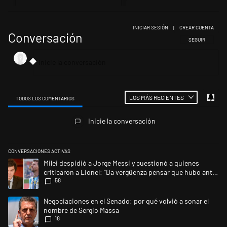
INICIAR SESIÓN
|
CREAR CUENTA
Conversación
SIGA ESTA CONV
SEGUIR
LOS MÁS RECIENTES
TODOS LOS COMENTARIOS
Todos los comentarios
Inicie la conversación
CONVERSACIONES ACTIVAS
Este listado muestra los artículos con más comentarios en los últimos 
Un artículo de tendencia con el título "Milei despidió a Jorge Messi y 
Milei despidió a Jorge Messi y cuestionó a quienes
criticaron a Lionel: “Da vergüenza pensar que hubo anti-
58
Messi”
Un artículo de tendencia con el título "Negociaciones en el Senado: po
Negociaciones en el Senado: por qué volvió a sonar el
nombre de Sergio Massa
18