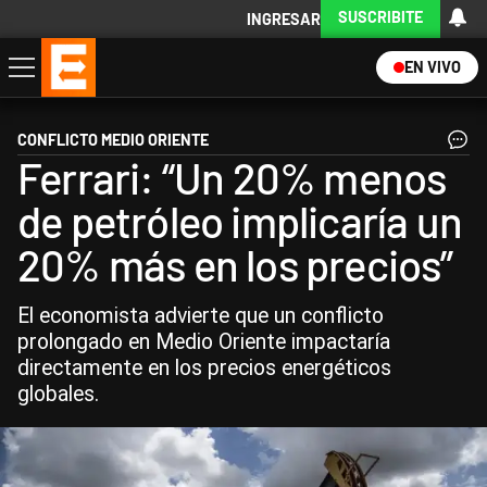
SUSCRIBITE
INGRESAR
EN VIVO
Economía
Política
Internacional
Actualidad
Descargá la App
CONFLICTO MEDIO ORIENTE
Ferrari: “Un 20% menos
de petróleo implicaría un
20% más en los precios”
El economista advierte que un conflicto
prolongado en Medio Oriente impactaría
directamente en los precios energéticos
globales.