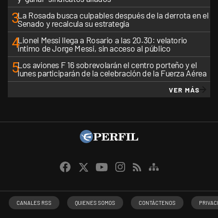
3
La Rosada busca culpables después de la derrota en el
Senado y recalcula su estrategia
4
Lionel Messi llega a Rosario a las 20.30: velatorio
íntimo de Jorge Messi, sin acceso al público
5
Los aviones F 16 sobrevolarán el centro porteño y el
lunes participarán de la celebración de la Fuerza Aérea
VER MÁS
CANALES RSS
QUIENES SOMOS
CONTÁCTENOS
PRIVAC