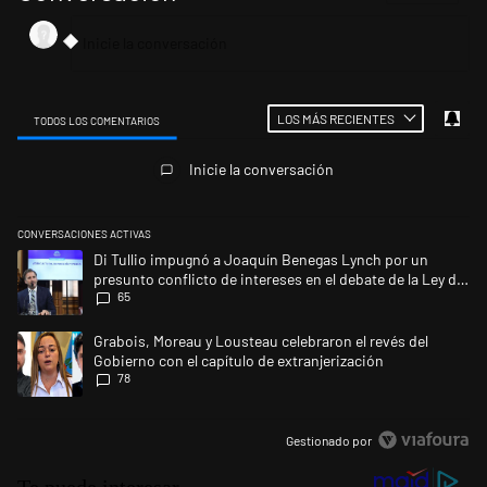
LOS MÁS RECIENTES
TODOS LOS COMENTARIOS
Todos los comentarios
Inicie la conversación
CONVERSACIONES ACTIVAS
Este listado muestra los artículos con más comentarios en los últimos 
Un artículo de tendencia con el título "Di Tullio impugnó a Joaquín Ben
Di Tullio impugnó a Joaquín Benegas Lynch por un
presunto conflicto de intereses en el debate de la Ley de
65
Tierras
Un artículo de tendencia con el título "Grabois, Moreau y Lousteau cele
Grabois, Moreau y Lousteau celebraron el revés del
Gobierno con el capítulo de extranjerización
78
Gestionado por