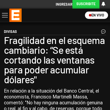
SUSCRIBITE
INGRESAR
EN VIVO
Economía
Política
Internacional
Actualidad
Descargá la App
DIVISAS
Fragilidad en el esquema
cambiario: “Se está
cortando las ventanas
para poder acumular
dólares"
En relación a la situación del Banco Central, el
economista, Francisco Martinelli Massa,
comentó: "No hay ninguna acumulación genuina
o real, al fin y al cabo, de reservas, porque todo