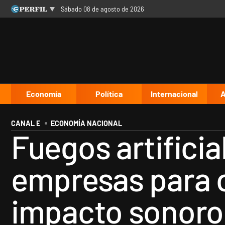
sábado 08 de agosto de 2026
Últimas noticias
Inicio
Ahora
Opinión
Cultura
Arte
Educación
Videos
Córdoba
Reperfilar
Diario del Juicio
Economía
Política
Internacional
A
CANAL E
ECONOMÍA NACIONAL
Fuegos artifici
empresas para o
impacto sonoro