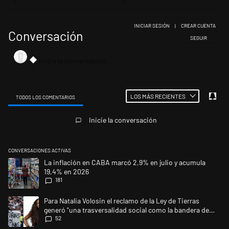
INICIAR SESIÓN
|
CREAR CUENTA
Conversación
SIGA ESTA CONV
SEGUIR
LOS MÁS RECIENTES
TODOS LOS COMENTARIOS
Todos los comentarios
Inicie la conversación
CONVERSACIONES ACTIVAS
Este listado muestra los artículos con más comentarios en los últimos 
Un artículo de tendencia con el título "La inflación en CABA marcó 2,9
La inflación en CABA marcó 2,9% en julio y acumula
19,4% en 2026
181
Un artículo de tendencia con el título "Para Natalia Volosin el reclamo 
Para Natalia Volosin el reclamo de la Ley de Tierras
generó "una trasversalidad social como la bandera de
52
Malvinas"