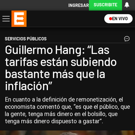
SUSCRIBITE
INGRESAR
EN VIVO
Economía
Política
Internacional
Actualidad
Descargá la App
SERVICIOS PÚBLICOS
Guillermo Hang: “Las
tarifas están subiendo
bastante más que la
inflación”
En cuanto a la definición de remonetización, el
economista comentó que, “es que el público, que
la gente, tenga más dinero en el bolsillo, que
tenga más dinero dispuesto a gastar”.