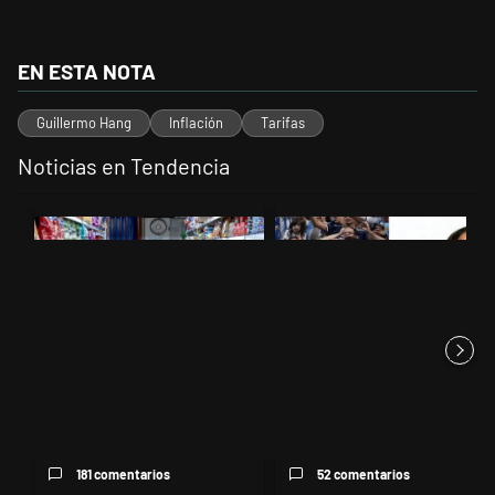
EN ESTA NOTA
Guillermo Hang
Inflación
Tarifas
Noticias en Tendencia
Este listado muestra los artículos con más comentarios en los últimos 
Un artículo de tendencia con el título "La inflación en CABA marcó 2
Un artículo de tendencia con el t
La inflación en CABA marcó
Para Natalia Volosin el reclamo
2,9% en julio y acumula 19,4...
de la Ley de Tierras ge...
181 comentarios
52 comentarios