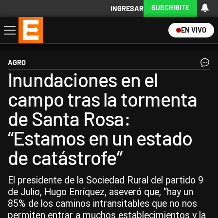
SUSCRIBITE
INGRESAR
EN VIVO
Economía
Política
Internacional
Actualidad
Descargá la App
AGRO
Inundaciones en el
campo tras la tormenta
de Santa Rosa:
“Estamos en un estado
de catástrofe”
El presidente de la Sociedad Rural del partido 9
de Julio, Hugo Enríquez, aseveró que, “hay un
85% de los caminos intransitables que no nos
permiten entrar a muchos establecimientos y la