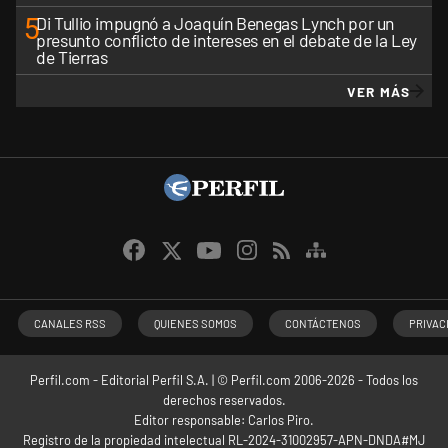
5
Di Tullio impugnó a Joaquín Benegas Lynch por un
presunto conflicto de intereses en el debate de la Ley
de Tierras
VER MÁS
CANALES RSS
QUIENES SOMOS
CONTÁCTENOS
PRIVAC
Perfil.com - Editorial Perfil S.A.
| © Perfil.com 2006-2026 - Todos los
derechos reservados.
Editor responsable: Carlos Piro.
Registro de la propiedad intelectual RL-2024-31002957-APN-DNDA#MJ