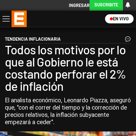
SUSCRIBITE
INGRESAR
EN VIVO
Economía
Política
Internacional
Actualidad
Descargá la App
TENDENCIA INFLACIONARIA
Todos los motivos por lo
que al Gobierno le está
costando perforar el 2%
de inflación
El analista económico, Leonardo Piazza, aseguró
que, "con el correr del tiempo y la corrección de
precios relativos, la inflación subyacente
empezará a ceder".