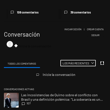
que...
108 comentarios
39 comentarios
INICIAR SESIÓN
|
CREAR CUENTA
Conversación
SIGA ESTA CONV
SEGUIR
LOS MÁS RECIENTES
TODOS LOS COMENTARIOS
Todos los comentarios
Inicie la conversación
CONVERSACIONES ACTIVAS
Este listado muestra los artículos con más comentarios en los últimos 
Un artículo de tendencia con el título "Las incosistencias de Quirno so
Las incosistencias de Quirno sobre el conflicto con
Brasil y una definición polémica: "La soberania es un
107
concepto antiguo"