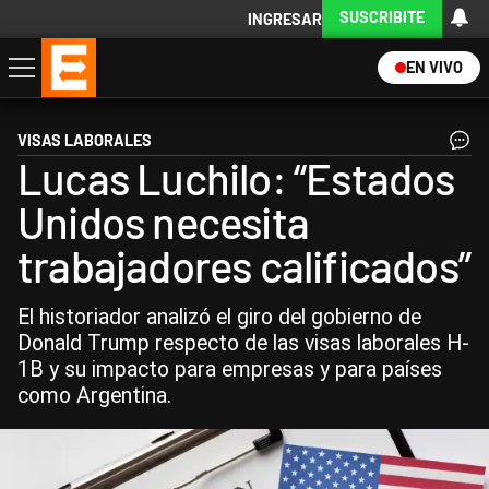
SUSCRIBITE
INGRESAR
EN VIVO
Economía
Política
Internacional
Actualidad
Descargá la App
VISAS LABORALES
Lucas Luchilo: “Estados
Unidos necesita
trabajadores calificados”
El historiador analizó el giro del gobierno de
Donald Trump respecto de las visas laborales H-
1B y su impacto para empresas y para países
como Argentina.