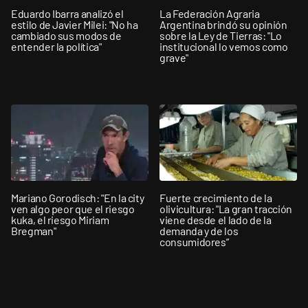
Eduardo Ibarra analizó el
La Federación Agraria
estilo de Javier Milei: "No ha
Argentina brindó su opinión
cambiado sus modos de
sobre la Ley de Tierras: "Lo
entender la política"
institucional lo vemos como
grave"
Mariano Gorodisch: "En la city
Fuerte crecimiento de la
ven algo peor que el riesgo
olivicultura: "La gran tracción
kuka, el riesgo Miriam
viene desde el lado de la
Bregman"
demanda y de los
consumidores”