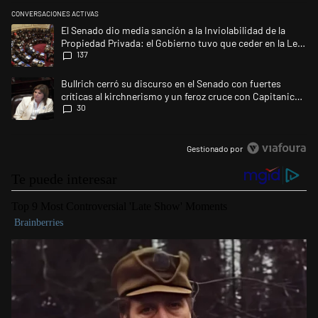
CONVERSACIONES ACTIVAS
Este listado muestra los artículos con más comentarios en los últimos 
Un artículo de tendencia con el título "El Senado dio media sanción a l
El Senado dio media sanción a la Inviolabilidad de la
Propiedad Privada: el Gobierno tuvo que ceder en la Ley
137
del Manejo del Fuego
Un artículo de tendencia con el título "Bullrich cerró su discurso en el 
Bullrich cerró su discurso en el Senado con fuertes
críticas al kirchnerismo y un feroz cruce con Capitanich
30
al que le gritó “¡cállate!”
Gestionado por