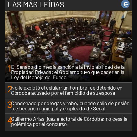
LAS MÁS LEÍDAS
1
El Senado dio media sanción a la Inviolabilidad de la
Propiedad Privada: el Gobierno tuvo que ceder en la
Ley del Manejo del Fuego
2
No le explotó el celular: un hombre fue detenido en
Córdoba acusado por el femicidio de su esposa
3
Condenado por drogas y robo, cuando salió de prisión
fue becario municipal y empleado de Senaf
4
Guillermo Arias, juez electoral de Córdoba: no cesa la
polémica por el concurso
5
Luis Juez sobre la Ley de Tierras: "Es una pelea que