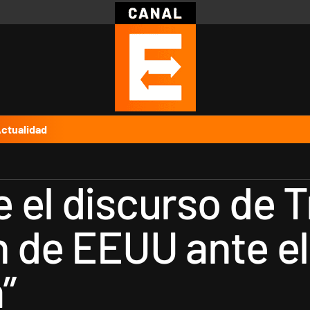
Política
Pymes
Salud
Internacional
Clima
Deportes
Business
Noticias
Caras
ctualidad
 el discurso de 
n de EEUU ante el
”