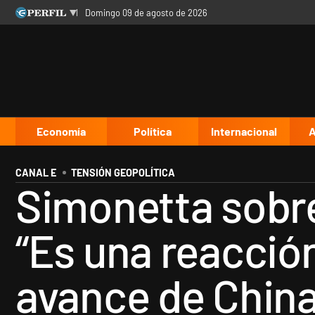
domingo 09 de agosto de 2026
Últimas noticias
Inicio
Ahora
Opinión
Cultura
Arte
Educación
Videos
Córdoba
Reperfilar
Diario del Juicio
Economía
Política
Internacional
A
CANAL E
TENSIÓN GEOPOLÍTICA
Simonetta sobre
“Es una reacció
avance de China