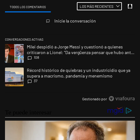
LOS MÁS RECIENTES
TODOS LOS COMENTARIOS
Todos los comentarios
Inicie la conversación
CONVERSACIONES ACTIVAS
Este listado muestra los artículos con más comentarios en los últimos 
Un artículo de tendencia con el título "Milei despidió a Jorge Messi y 
Milei despidió a Jorge Messi y cuestionó a quienes
criticaron a Lionel: “Da vergüenza pensar que hubo anti-
108
Messi”
Un artículo de tendencia con el título "Récord histórico de quiebras 
Récord histórico de quiebras y un industricidio que ya
supera a macrismo, pandemia y menemismo
37
Gestionado por