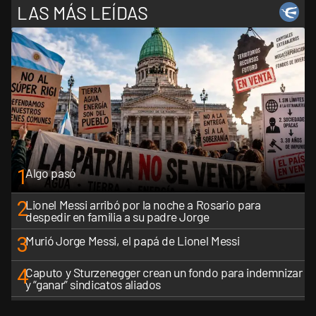
LAS MÁS LEÍDAS
1
Algo pasó
2
Lionel Messi arribó por la noche a Rosario para
despedir en familia a su padre Jorge
3
Murió Jorge Messi, el papá de Lionel Messi
4
Caputo y Sturzenegger crean un fondo para indemnizar
y “ganar” sindicatos aliados
5
La Rosada busca culpables después de la derrota en el