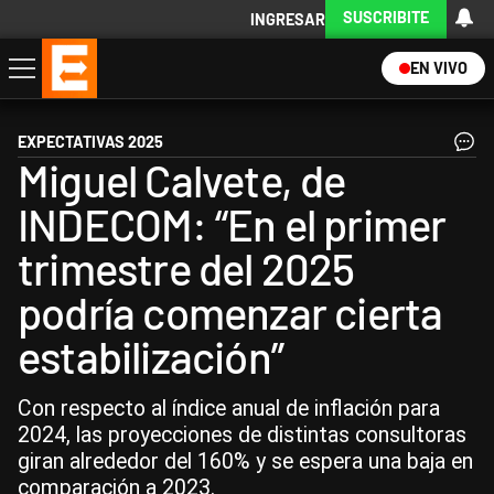
SUSCRIBITE
INGRESAR
EN VIVO
Economía
Política
Internacional
Actualidad
Descargá la App
EXPECTATIVAS 2025
Miguel Calvete, de
INDECOM: “En el primer
trimestre del 2025
podría comenzar cierta
estabilización”
Con respecto al índice anual de inflación para
2024, las proyecciones de distintas consultoras
giran alrededor del 160% y se espera una baja en
comparación a 2023.