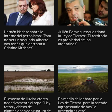
Hernán Madera sobre la
Julián Domínguez cuestionó
interna del peronismo: "Para
la Ley de Tierras: “El territorio
no ser un segundo Alberto
es propiedad de los
vos tenés que derrotar a
argentinos”
Cristina Kirchner”
El exceso de lluvias afectó
En medio del debate por la
negativamente al agro: "Hay
Ley de Tierras, para la agenda
fotos y videos de
agropecuaria de hoy "la
plantaciones con ruptura de
urgencia es otra"