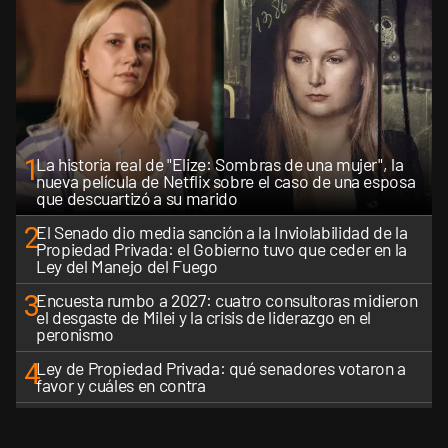
1
La historia real de "Elize: Sombras de una mujer", la
nueva película de Netflix sobre el caso de una esposa
que descuartizó a su marido
2
El Senado dio media sanción a la Inviolabilidad de la
Propiedad Privada: el Gobierno tuvo que ceder en la
Ley del Manejo del Fuego
3
Encuesta rumbo a 2027: cuatro consultoras midieron
el desgaste de Milei y la crisis de liderazgo en el
peronismo
4
Ley de Propiedad Privada: qué senadores votaron a
favor y cuáles en contra
5
El Gobierno perdió la pulseada del nombre: la "Ley de
Tierras" se impuso en toda la conversación digital