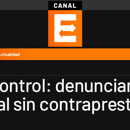
Política
Pymes
Salud
Internacional
Clima
Deportes
Business
Noticias
Caras
ctualidad
control: denunci
al sin contrapres