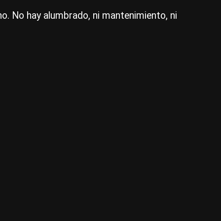
un
no. No hay alumbrado, ni mantenimiento, ni
odi
|
CE
5