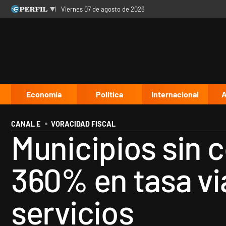
viernes 07 de agosto de 2026
Últimas noticias
Inicio
Ahora
Opinión
Cultura
Arte
Educación
Videos
Córdoba
Reperfilar
Diario del Juicio
Economía
Política
Internacional
A
CANAL E
VORACIDAD FISCAL
Municipios sin 
360% en tasa vi
servicios