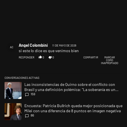
Comentario de Angel Colombini.
Angel Colombini
11 DE MAYO DE 2026
AC
si este lo dice es que venimos bien
RESPONDER
0
0
COMPARTIR
MARCAR
COMO
INAPROPIADO
CONVERSACIONES ACTIVAS
Este listado muestra los artículos con más comentarios en los últimos 
Un artículo de tendencia con el título "Las inconsistencias de Quirno s
Las inconsistencias de Quirno sobre el conflicto con
Brasil y una definición polémica: "La soberanía es un
159
concepto antiguo"
Un artículo de tendencia con el título "Encuesta: Patricia Bullrich qu
Encuesta: Patricia Bullrich queda mejor posicionada que
Milei con una diferencia de 8 puntos en imagen negativa
86