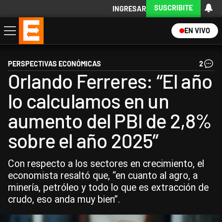
SUSCRIBITE
INGRESAR
EN VIVO
Economía
Política
Internacional
Actualidad
Descargá la App
PERSPECTIVAS ECONÓMICAS
2
Orlando Ferreres: “El año
lo calculamos en un
aumento del PBI de 2,8%
sobre el año 2025”
Con respecto a los sectores en crecimiento, el
economista resaltó que, “en cuanto al agro, a
minería, petróleo y todo lo que es extracción de
crudo, eso anda muy bien”.