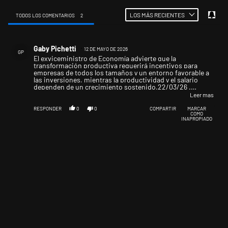
LOS MÁS RECIENTES
TODOS LOS COMENTARIOS
2
Todos los comentarios
Comentario de Gaby Pichetti.
Gaby Pichetti
12 DE MAYO DE 2026
GP
El exviceministro de Economía advierte que la
transformación productiva requerirá incentivos para
empresas de todos los tamaños y un entorno favorable a
las inversiones, mientras la productividad y el salario
dependen de un crecimiento sostenido.22/03/26 .
Traducido, precios y tarifas suben por el ascensor y
Leer mas
salarios por la escalera, tienen la misma cantinela desde el
nacimiento del antiperonismo y quieren asustar a la gente
RESPONDER
0
0
COMPARTIR
MARCAR
COMO
que acepte esto o viene el caos, la campaña del miedo
INAPROPIADO
sirve, hasta que las familias ya no puedan sostener su
economìa, endeudadas hasta el limite, y aceptar un
gobierno de enfermos y corruptos, pero que son sanos
para el mercado...!!!