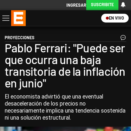
SUSCRIBITE
INGRESAR
EN VIVO
Economía
Política
Internacional
Actualidad
Descargá la App
PROYECCIONES
Pablo Ferrari: "Puede ser
que ocurra una baja
transitoria de la inflación
en junio"
El economista advirtió que una eventual
desaceleración de los precios no
necesariamente implica una tendencia sostenida
ni una solución estructural.