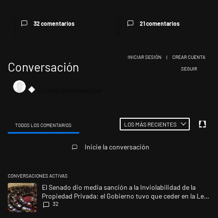
po...
32 comentarios
21 comentarios
INICIAR SESIÓN
|
CREAR CUENTA
Conversación
SIGA ESTA CONV
SEGUIR
LOS MÁS RECIENTES
TODOS LOS COMENTARIOS
Todos los comentarios
Inicie la conversación
CONVERSACIONES ACTIVAS
Este listado muestra los artículos con más comentarios en los últimos 
Un artículo de tendencia con el título "El Senado dio media sanción a l
El Senado dio media sanción a la Inviolabilidad de la
Propiedad Privada: el Gobierno tuvo que ceder en la Ley
32
del Manejo del Fuego