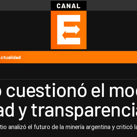
Política
Pymes
Salud
Internacional
Clima
Deportes
Business
Noticias
Caras
ctualidad
o cuestionó el mo
dad y transparenci
 analizó el futuro de la minería argentina y criticó la