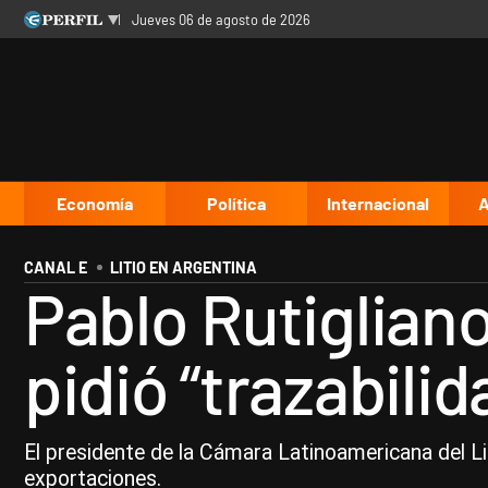
jueves 06 de agosto de 2026
Últimas noticias
Inicio
Ahora
Opinión
Cultura
Arte
Educación
Videos
Córdoba
Reperfilar
Diario del Juicio
Economía
Política
Internacional
A
CANAL E
LITIO EN ARGENTINA
Pablo Rutiglian
pidió “trazabili
El presidente de la Cámara Latinoamericana del Litio
exportaciones.