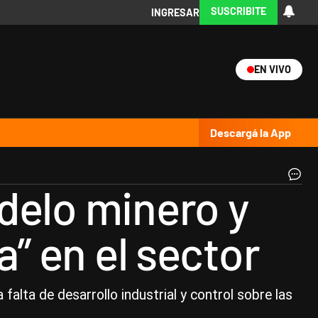
SUSCRIBITE
INGRESAR
EN VIVO
Ciencia
Protagonistas
Tecnología
CARAS
Exitoina
Turismo
Exitoina
Gaming
Vivo
Descargá la App
Lit
delo minero y
|
Té
a” en el sector
 falta de desarrollo industrial y control sobre las