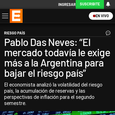
SUSCRIBITE
INGRESAR
EN VIVO
Economía
Política
Internacional
Actualidad
Descargá la App
RIESGO PAÍS
Pablo Das Neves: “El
mercado todavía le exige
más a la Argentina para
bajar el riesgo país”
El economista analizó la volatilidad del riesgo
país, la acumulación de reservas y las
perspectivas de inflación para el segundo
semestre.