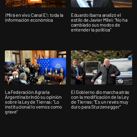
¡Mirá en vivo Canal E!: toda la
Eduardo Ibarra analizó el
información económica
estilo de Javier Milei: "No ha
cambiado sus modos de
entender la política"
La Federación Agraria
El Gobierno dio marcha atrás
Argentina brindó su opinión
con la modificación de la Ley
sobre la Ley de Tierras: "Lo
de Tierras: "Es un revés muy
institucional lo vemos como
duro para Sturzenegger"
grave"