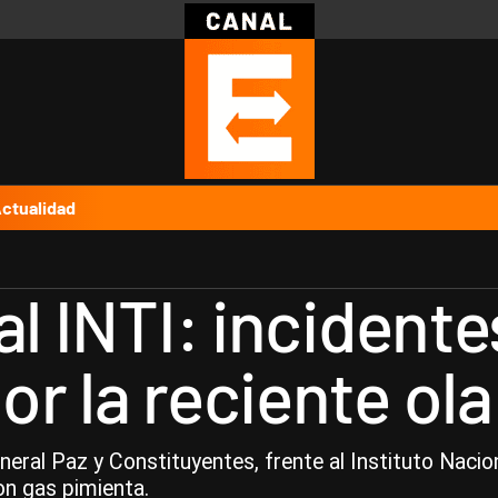
Política
Pymes
Salud
Internacional
Clima
Deportes
Business
Noticias
Caras
ctualidad
al INTI: incident
or la reciente ol
eral Paz y Constituyentes, frente al Instituto Naciona
on gas pimienta.