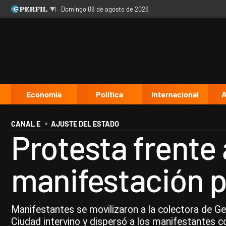
domingo 09 de agosto de 2026
Últimas noticias
Inicio
Ahora
Opinión
Cultura
Arte
Educación
Videos
Córdoba
Reperfilar
Diario del Juicio
Economía
Política
Internacional
A
CANAL E
AJUSTE DEL ESTADO
Protesta frente 
manifestación p
Manifestantes se movilizaron a la colectora de Gen
Ciudad intervino y dispersó a los manifestantes c