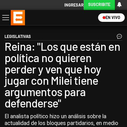
SUSCRIBITE
INGRESAR
EN VIVO
Economía
Política
Internacional
Actualidad
Descargá la App
LEGISLATIVAS
Reina: "Los que están en
política no quieren
perder y ven que hoy
jugar con Milei tiene
argumentos para
defenderse"
El analista político hizo un análisis sobre la
actualidad de los bloques partidarios, en medio