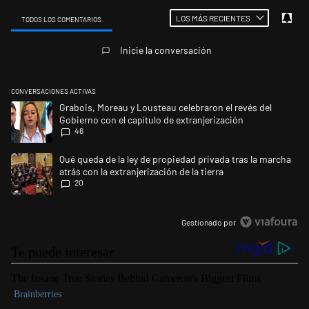
LOS MÁS RECIENTES
TODOS LOS COMENTARIOS
Todos los comentarios
Inicie la conversación
CONVERSACIONES ACTIVAS
Este listado muestra los artículos con más comentarios en los últimos 
Un artículo de tendencia con el título "Grabois, Moreau y Lousteau cele
Grabois, Moreau y Lousteau celebraron el revés del
Gobierno con el capítulo de extranjerización
46
Un artículo de tendencia con el título "Qué queda de la ley de propiedad 
Qué queda de la ley de propiedad privada tras la marcha
atrás con la extranjerización de la tierra
20
Gestionado por