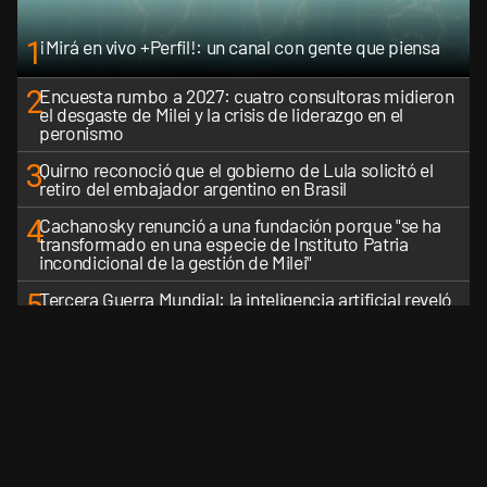
1
¡Mirá en vivo +Perfil!: un canal con gente que piensa
2
Encuesta rumbo a 2027: cuatro consultoras midieron
el desgaste de Milei y la crisis de liderazgo en el
peronismo
3
Quirno reconoció que el gobierno de Lula solicitó el
retiro del embajador argentino en Brasil
4
Cachanosky renunció a una fundación porque "se ha
transformado en una especie de Instituto Patria
incondicional de la gestión de Milei"
5
Tercera Guerra Mundial: la inteligencia artificial reveló
cuáles serían los primeros países latinoamericanos en
ser derrotados
VER MÁS