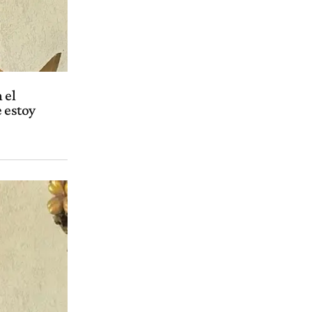
 el
e estoy