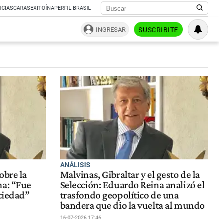
ICIAS
CARAS
EXITOÍNA
PERFIL BRASIL
INGRESAR
SUSCRIBITE
ANÁLISIS
obre la
Malvinas, Gibraltar y el gesto de la
na: “Fue
Selección: Eduardo Reina analizó el
ociedad”
trasfondo geopolítico de una
bandera que dio la vuelta al mundo
16-07-2026 17:46