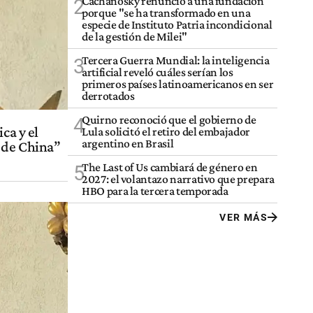
Cachanosky renunció a una fundación
2
porque "se ha transformado en una
especie de Instituto Patria incondicional
de la gestión de Milei"
Tercera Guerra Mundial: la inteligencia
3
artificial reveló cuáles serían los
primeros países latinoamericanos en ser
derrotados
Quirno reconoció que el gobierno de
4
ca y el
Lula solicitó el retiro del embajador
argentino en Brasil
 de China”
The Last of Us cambiará de género en
5
2027: el volantazo narrativo que prepara
HBO para la tercera temporada
VER MÁS