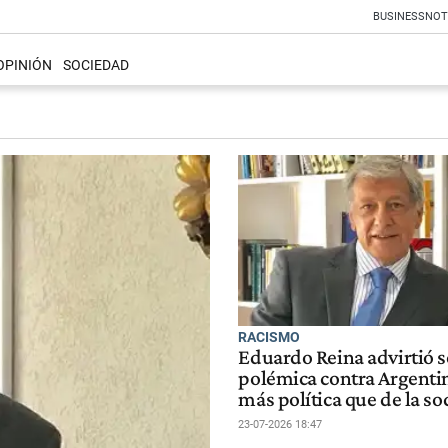
BUSINESS
NOT
OPINIÓN
SOCIEDAD
RACISMO
Eduardo Reina advirtió s
polémica contra Argenti
más política que de la s
23-07-2026 18:47