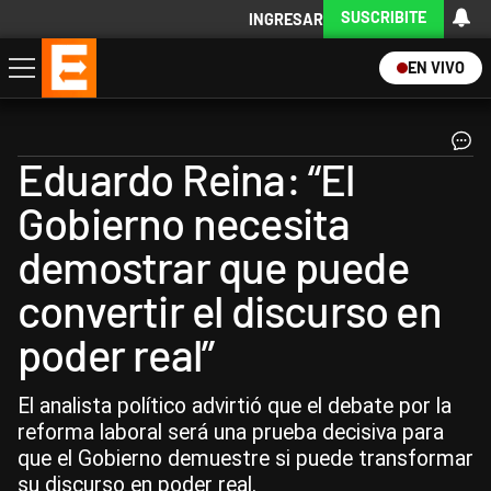
SUSCRIBITE
INGRESAR
EN VIVO
Economía
Política
Internacional
Actualidad
Descargá la App
Eduardo Reina: “El
Gobierno necesita
demostrar que puede
convertir el discurso en
poder real”
El analista político advirtió que el debate por la
reforma laboral será una prueba decisiva para
que el Gobierno demuestre si puede transformar
su discurso en poder real.