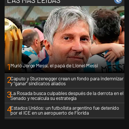
1
Murió Jorge Messi, el papá de Lionel Messi
2
Caputo y Sturzenegger crean un fondo para indemnizar
y “ganar” sindicatos aliados
3
La Rosada busca culpables después de la derrota en el
Senado y recalcula su estrategia
4
Estados Unidos: un futbolista argentino fue detenido
por el ICE en un aeropuerto de Florida
5
Senado caliente: llamados, negociaciones y un mapa
de aliados que se reconfigura