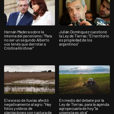
Hernán Madera sobre la
Julián Domínguez cuestionó
interna del peronismo: "Para
la Ley de Tierras: “El territorio
no ser un segundo Alberto
es propiedad de los
vos tenés que derrotar a
argentinos”
Cristina Kirchner”
El exceso de lluvias afectó
En medio del debate por la
negativamente al agro: "Hay
Ley de Tierras, para la agenda
fotos y videos de
agropecuaria de hoy "la
plantaciones con ruptura de
urgencia es otra"