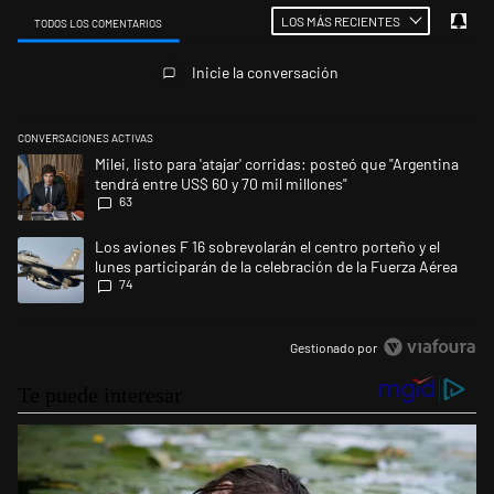
LOS MÁS RECIENTES
TODOS LOS COMENTARIOS
Todos los comentarios
Inicie la conversación
CONVERSACIONES ACTIVAS
Este listado muestra los artículos con más comentarios en los últimos 
Un artículo de tendencia con el título "Milei, listo para 'atajar' corrid
Milei, listo para 'atajar' corridas: posteó que "Argentina
tendrá entre US$ 60 y 70 mil millones"
63
Un artículo de tendencia con el título "Los aviones F 16 sobrevolarán el
Los aviones F 16 sobrevolarán el centro porteño y el
lunes participarán de la celebración de la Fuerza Aérea
74
Gestionado por