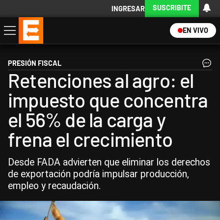
SUSCRIBITE
INGRESAR
EN VIVO
Economía
Política
Internacional
Actualidad
Descargá la App
PRESIÓN FISCAL
Retenciones al agro: el
impuesto que concentra
el 56% de la carga y
frena el crecimiento
Desde FADA advierten que eliminar los derechos
de exportación podría impulsar producción,
empleo y recaudación.