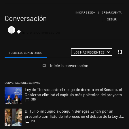
INICIAR SESIÓN
|
CREAR CUENTA
Conversación
SIGA ESTA CONV
SEGUIR
LOS MÁS RECIENTES
TODOS LOS COMENTARIOS
Todos los comentarios
Inicie la conversación
CONVERSACIONES ACTIVAS
Este listado muestra los artículos con más comentarios en los últimos 
Un artículo de tendencia con el título "Ley de Tierras: ante el riesgo d
Ley de Tierras: ante el riesgo de derrota en el Senado, el
Gobierno eliminó el capítulo más polémico del proyecto
319
Un artículo de tendencia con el título "Di Tullio impugnó a Joaquín Ben
Di Tullio impugnó a Joaquín Benegas Lynch por un
presunto conflicto de intereses en el debate de la Ley de
20
Tierras