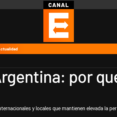
Política
Pymes
Salud
Internacional
Clima
Deportes
Business
Noticias
Caras
ctualidad
rgentina: por qué
nternacionales y locales que mantienen elevada la pe