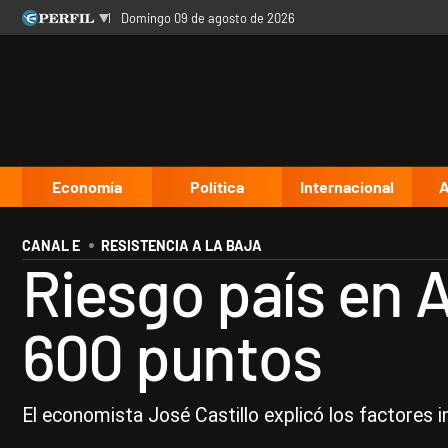
domingo 09 de agosto de 2026
Últimas noticias
Inicio
Ahora
Opinión
Cultura
Arte
Educación
Videos
Córdoba
Reperfilar
Diario del Juicio
Economía
Política
Internacional
A
CANAL E
RESISTENCIA A LA BAJA
Riesgo país en A
600 puntos
El economista José Castillo explicó los factores i